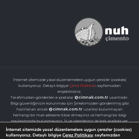
İnternet sitemizde yasal düzenlemelere uygun çerezler (cookies)
kullanıyoruz. Detaylı bilgiye
Çerez Politikası
sayfamızdan
erişebilirsiniz.
Tarafımızdan gönderilen e-postalar
@cimnak.com.tr
uzantılıdır.
Bilgi güvenliğinizin korunması için Şirketimizden gönderilmiş gibi
hazırlanan ancak
@cimnak.com.tr
uzantısı bulunmayan
herhangi bir mail adresine itibar etmeyiniz ve herhangi bir bilgi
paylaşımında bulunmayınız. İş ve işlemleriniz ile ilgili aşağıda yer
alan iletişim bilgilerimizden tarafımızla iletişime geçebilirsiniz.
İnternet sitemizde yasal düzenlemelere uygun çerezler (cookies)
İletişim Bilgileri için tıklayınız.
kullanıyoruz. Detaylı bilgiye
Çerez Politikası
sayfamızdan
Nuh Çimento Sanayi A.Ş. © 2017 Nuh Çimento Grubu Bilgi