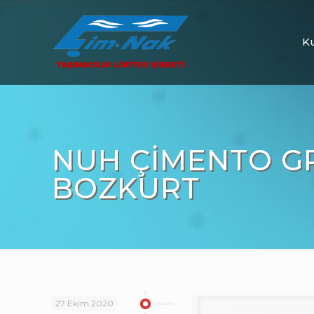
Ku
NUH ÇIMENTO G
BOZKURT
27 Ekim 2020