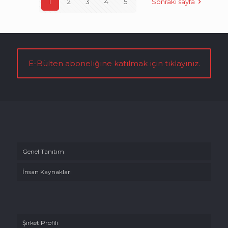
1
2
3
4
5
Sonraki sayfa
E-Bülten aboneliğine katılmak için tıklayınız.
Genel Tanıtım
İnsan Kaynakları
Şirket Profili